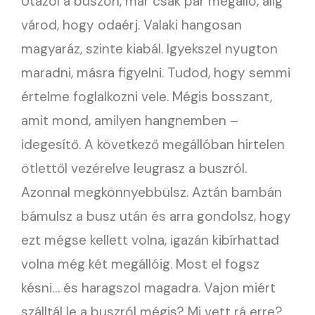
Utazol a buszon, már csak pár megálló, alig
várod, hogy odaérj. Valaki hangosan
magyaráz, szinte kiabál. Igyekszel nyugton
maradni, másra figyelni. Tudod, hogy semmi
értelme foglalkozni vele. Mégis bosszant,
amit mond, amilyen hangnemben –
idegesítő. A következő megállóban hirtelen
ötlettől vezérelve leugrasz a buszról.
Azonnal megkönnyebbülsz. Aztán bambán
bámulsz a busz után és arra gondolsz, hogy
ezt mégse kellett volna, igazán kibírhattad
volna még két megállóig. Most el fogsz
késni… és haragszol magadra. Vajon miért
szálltál le a buszról mégis? Mi vett rá erre?