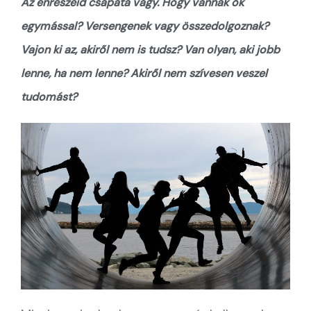
Az énrészeid csapata vagy. Hogy vannak ők
egymással? Versengenek vagy összedolgoznak?
Vajon ki az, akiről nem is tudsz? Van olyan, aki jobb
lenne, ha nem lenne? Akiről nem szívesen veszel
tudomást?