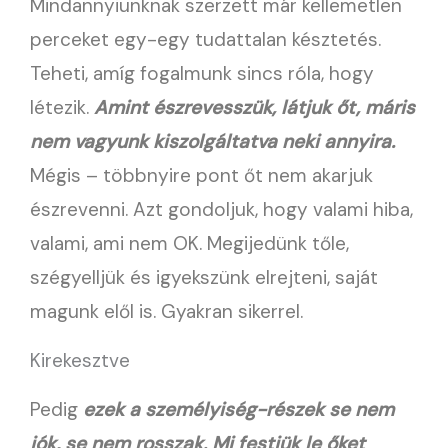
Mindannyiunknak szerzett már kellemetlen
perceket egy-egy tudattalan késztetés.
Teheti, amíg fogalmunk sincs róla, hogy
létezik.
Amint észrevesszük, látjuk őt, máris
nem vagyunk kiszolgáltatva neki annyira.
Mégis – többnyire pont őt nem akarjuk
észrevenni. Azt gondoljuk, hogy valami hiba,
valami, ami nem OK. Megijedünk tőle,
szégyelljük és igyekszünk elrejteni, saját
magunk elől is. Gyakran sikerrel.
Kirekesztve
Pedig
ezek a személyiség-részek se nem
jók, se nem rosszak. Mi festjük le őket