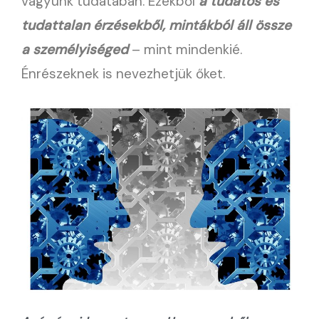
vagyunk tudatában. Ezekből
a tudatos és
tudattalan érzésekből, mintákból áll össze
a személyiséged
– mint mindenkié.
Énrészeknek is nevezhetjük őket.