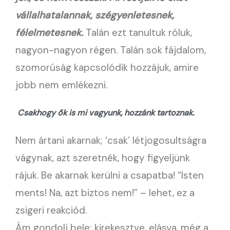
vállalhatalannak, szégyenletesnek,
félelmetesnek.
Talán ezt tanultuk róluk,
nagyon-nagyon régen. Talán sok fájdalom,
szomorúság kapcsolódik hozzájuk, amire
jobb nem emlékezni.
Csakhogy ők is mi vagyunk, hozzánk tartoznak.
Nem ártani akarnak; ‘csak’ létjogosultságra
vágynak, azt szeretnék, hogy figyeljünk
rájuk. Be akarnak kerülni a csapatba! “Isten
ments! Na, azt biztos nem!” – lehet, ez a
zsigeri reakciód.
Ám gondolj bele: kirekesztve, elásva, még a