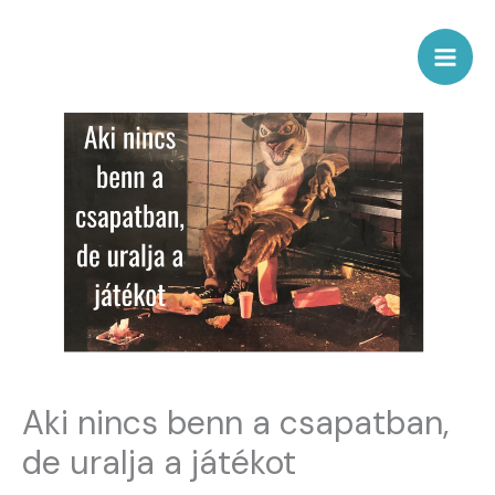
Skip
Mai
to
Men
content
Aki nincs benn a csapatban,
de uralja a játékot