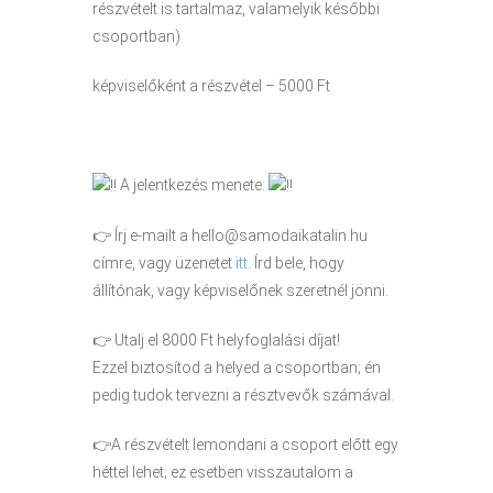
részvételt is tartalmaz, valamelyik későbbi
csoportban)
képviselőként a részvétel – 5000 Ft
A jelentkezés menete:
👉 Írj e-mailt a hello@samodaikatalin.hu
címre, vagy üzenetet
itt
. Írd bele, hogy
állítónak, vagy képviselőnek szeretnél jönni.
👉 Utalj el 8000 Ft helyfoglalási díjat!
Ezzel biztosítod a helyed a csoportban; én
pedig tudok tervezni a résztvevők számával.
👉A részvételt lemondani a csoport előtt egy
héttel lehet; ez esetben visszautalom a