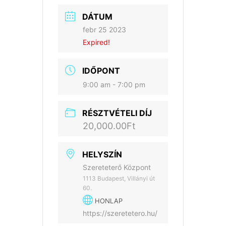
DÁTUM
febr 25 2023
Expired!
IDŐPONT
9:00 am - 7:00 pm
RÉSZTVÉTELI DÍJ
20,000.00Ft
HELYSZÍN
Szereteterő Központ
1113 Budapest, Villányi út
60.
HONLAP
https://szeretetero.hu/