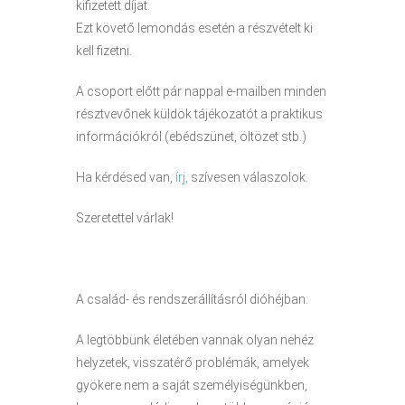
kifizetett díjat.
Ezt követő lemondás esetén a részvételt ki
kell fizetni.
A csoport előtt pár nappal e-mailben minden
résztvevőnek küldök tájékozatót a praktikus
információkról (ebédszünet, öltözet stb.)
Ha kérdésed van,
írj,
szívesen válaszolok.
Szeretettel várlak!
A család- és rendszerállításról dióhéjban:
A legtöbbünk életében vannak olyan nehéz
helyzetek, visszatérő problémák, amelyek
gyökere nem a saját személyiségünkben,