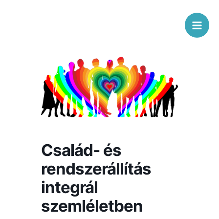
Skip
Mai
to
Men
content
Család- és
rendszerállítás
integrál
szemléletben