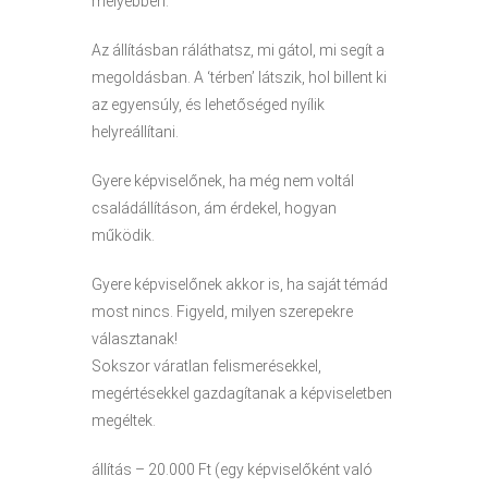
mélyebben.
Az állításban ráláthatsz, mi gátol, mi segít a
megoldásban. A ‘térben’ látszik, hol billent ki
az egyensúly, és lehetőséged nyílik
helyreállítani.
Gyere képviselőnek, ha még nem voltál
családállításon, ám érdekel, hogyan
működik.
Gyere képviselőnek akkor is, ha saját témád
most nincs. Figyeld, milyen szerepekre
választanak!
Sokszor váratlan felismerésekkel,
megértésekkel gazdagítanak a képviseletben
megéltek.
állítás – 20.000 Ft (egy képviselőként való