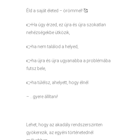
Éld a saját életed – örömmel! 🥰
👉Ha úgy érzed, ez újra és újra szokatlan
nehézségekbe ütközik,
👉ha nem találod a helyed,
👉ha újra és újra ugyanabba a problémába
futsz bele,
👉ha túlélsz, ahelyett, hogy élnél
– …gyere állítani!
Lehet, hogy az akadály rendszerszinten
gyökerezik, az egyéni történetednél