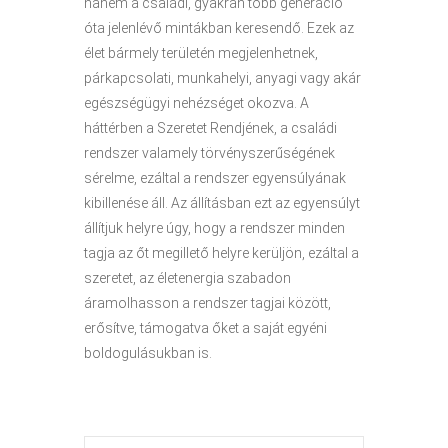
hanem a családi, gyakran több generáció
óta jelenlévő mintákban keresendő. Ezek az
élet bármely területén megjelenhetnek,
párkapcsolati, munkahelyi, anyagi vagy akár
egészségügyi nehézséget okozva. A
háttérben a Szeretet Rendjének, a családi
rendszer valamely törvényszerűségének
sérelme, ezáltal a rendszer egyensúlyának
kibillenése áll. Az állításban ezt az egyensúlyt
állítjuk helyre úgy, hogy a rendszer minden
tagja az őt megillető helyre kerüljön, ezáltal a
szeretet, az életenergia szabadon
áramolhasson a rendszer tagjai között,
erősítve, támogatva őket a saját egyéni
boldogulásukban is.