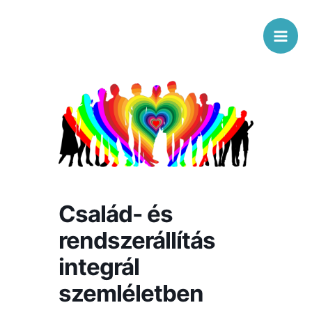
Skip
Mai
to
Men
content
Család- és
rendszerállítás
integrál
szemléletben