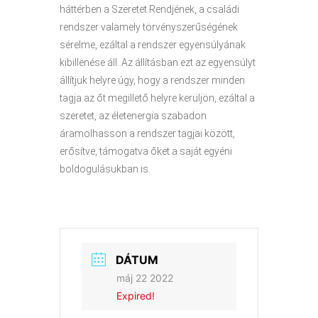
háttérben a Szeretet Rendjének, a családi
rendszer valamely törvényszerűségének
sérelme, ezáltal a rendszer egyensúlyának
kibillenése áll. Az állításban ezt az egyensúlyt
állítjuk helyre úgy, hogy a rendszer minden
tagja az őt megillető helyre kerüljön, ezáltal a
szeretet, az életenergia szabadon
áramolhasson a rendszer tagjai között,
erősítve, támogatva őket a saját egyéni
boldogulásukban is.
DÁTUM
máj 22 2022
Expired!