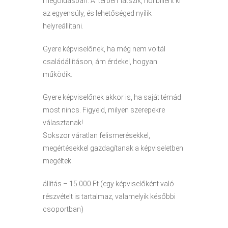
megoldásban. A ‘térben’ látszik, hol billent ki
az egyensúly, és lehetőséged nyílik
helyreállítani.
Gyere képviselőnek, ha még nem voltál
családállításon, ám érdekel, hogyan
működik.
Gyere képviselőnek akkor is, ha saját témád
most nincs. Figyeld, milyen szerepekre
választanak!
Sokszor váratlan felismerésekkel,
megértésekkel gazdagítanak a képviseletben
megéltek.
állítás – 15.000 Ft (egy képviselőként való
részvételt is tartalmaz, valamelyik későbbi
csoportban)