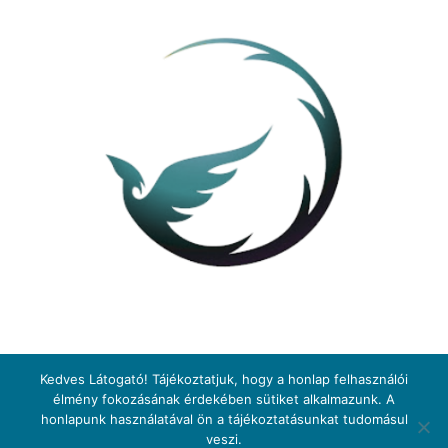
Kedves Látogató! Tájékoztatjuk, hogy a honlap felhasználói
élmény fokozásának érdekében sütiket alkalmazunk. A
honlapunk használatával ön a tájékoztatásunkat tudomásul
© 2026 Samodai Katalin
veszi.