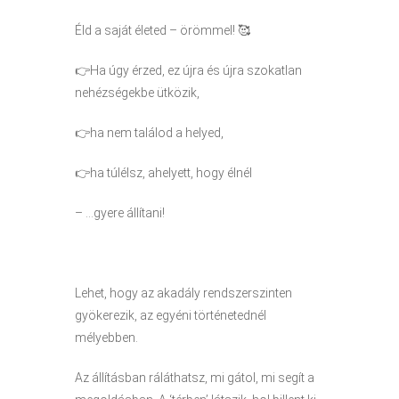
Éld a saját életed – örömmel! 🥰
👉Ha úgy érzed, ez újra és újra szokatlan
nehézségekbe ütközik,
👉ha nem találod a helyed,
👉ha túlélsz, ahelyett, hogy élnél
– …gyere állítani!
Lehet, hogy az akadály rendszerszinten
gyökerezik, az egyéni történetednél
mélyebben.
Az állításban ráláthatsz, mi gátol, mi segít a