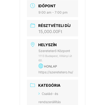
IDŐPONT
9:00 am - 7:00 pm
RÉSZTVÉTELI DÍJ
15,000.00Ft
HELYSZÍN
Szereteterő Központ
1113 Budapest, Villányi út
60.
HONLAP
https://szeretetero.hu/
KATEGÓRIA
Család- és
rendszerállítás