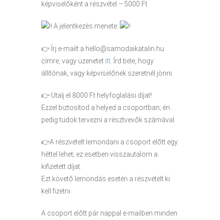
képviselőként a részvétel – 5000 Ft
A jelentkezés menete:
👉 Írj e-mailt a hello@samodaikatalin.hu
címre, vagy üzenetet
itt
. Írd bele, hogy
állítónak, vagy képviselőnek szeretnél jönni.
👉 Utalj el 8000 Ft helyfoglalási díjat!
Ezzel biztosítod a helyed a csoportban; én
pedig tudok tervezni a résztvevők számával.
👉A részvételt lemondani a csoport előtt egy
héttel lehet; ez esetben visszautalom a
kifizetett díjat.
Ezt követő lemondás esetén a részvételt ki
kell fizetni.
A csoport előtt pár nappal e-mailben minden