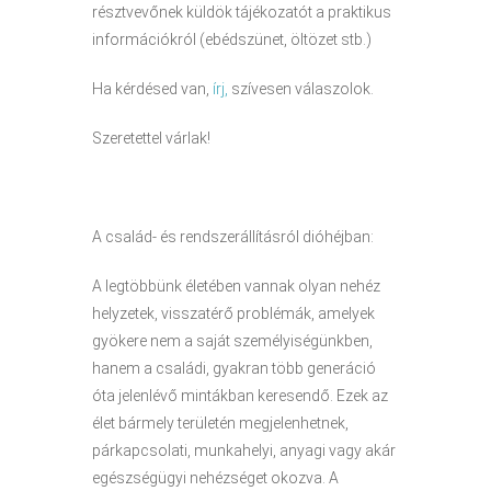
résztvevőnek küldök tájékozatót a praktikus
információkról (ebédszünet, öltözet stb.)
Ha kérdésed van,
írj,
szívesen válaszolok.
Szeretettel várlak!
A család- és rendszerállításról dióhéjban:
A legtöbbünk életében vannak olyan nehéz
helyzetek, visszatérő problémák, amelyek
gyökere nem a saját személyiségünkben,
hanem a családi, gyakran több generáció
óta jelenlévő mintákban keresendő. Ezek az
élet bármely területén megjelenhetnek,
párkapcsolati, munkahelyi, anyagi vagy akár
egészségügyi nehézséget okozva. A