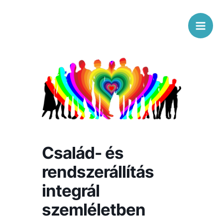
Skip
Mai
to
Men
content
Család- és
rendszerállítás
integrál
szemléletben